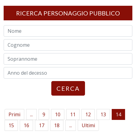
RICERCA PERSONAGGIO PUBBLICO
CERCA
Primi
...
9
10
11
12
13
14
15
16
17
18
...
Ultimi