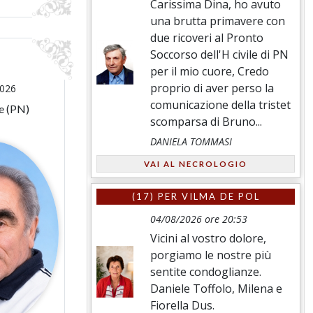
Carissima Dina, ho avuto
una brutta primavere con
due ricoveri al Pronto
Soccorso dell'H civile di PN
per il mio cuore, Credo
proprio di aver perso la
2026
comunicazione della tristet
e (PN)
scomparsa di Bruno...
DANIELA TOMMASI
VAI AL NECROLOGIO
(17) PER
VILMA DE POL
04/08/2026 ore 20:53
Vicini al vostro dolore,
porgiamo le nostre più
sentite condoglianze.
Daniele Toffolo, Milena e
Fiorella Dus.