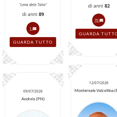
"Lena dela Talia"
di anni
82
di anni
89
70
1
GUARDA TUTT
GUARDA TUTTO
12/07/2026
Montereale Valcellina 
09/07/2026
Andreis (PN)