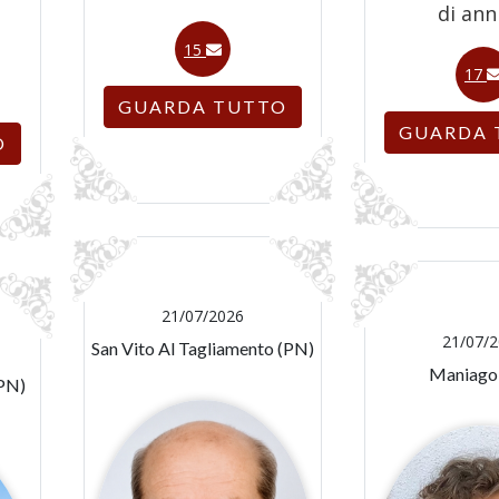
di ann
15
17
GUARDA TUTTO
GUARDA 
O
21/07/2026
21/07/
San Vito Al Tagliamento (PN)
Maniago
(PN)