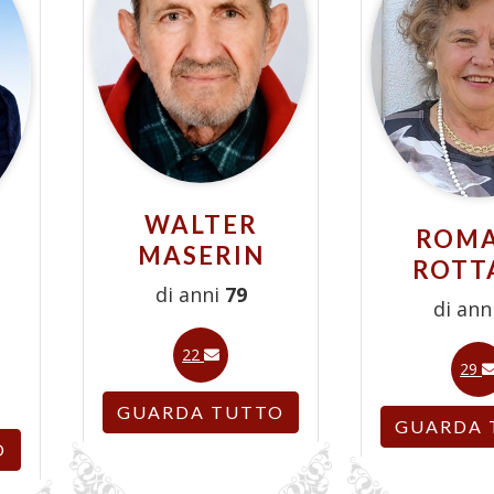
WALTER
ROM
MASERIN
ROTT
di anni
79
di ann
22
29
GUARDA TUTTO
GUARDA 
O