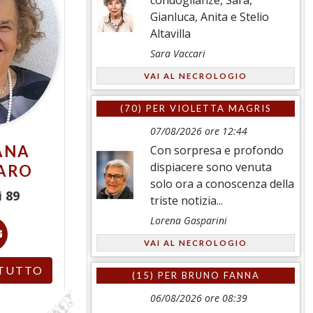
Gianluca, Anita e Stelio
Altavilla
Sara Vaccari
VAI AL NECROLOGIO
(70) PER
VIOLETTA MAGRIS
07/08/2026 ore 12:44
ANA
Con sorpresa e profondo
dispiacere sono venuta
ARO
solo ora a conoscenza della
i
89
triste notizia...
Lorena Gasparini
VAI AL NECROLOGIO
TUTTO
(15) PER
BRUNO FANNA
06/08/2026 ore 08:39