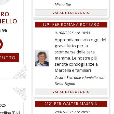
Miena Dus
URO
VAI AL NECROLOGIO
MELLO
(29) PER
ROMANA ROTTARO
i
96
01/08/2026 ore 10:54
Apprendiamo solo oggi del
grave lutto per la
scomparsa della cara
TUTTO
mamma. Le nostre più
sentite condoglianze a
Marcella e familiari
Cesare Beltrame e famiglia con
Desia Fignon
VAI AL NECROLOGIO
(22) PER
WALTER MASERIN
2026
28/07/2026 ore 20:51
cellina (PN)