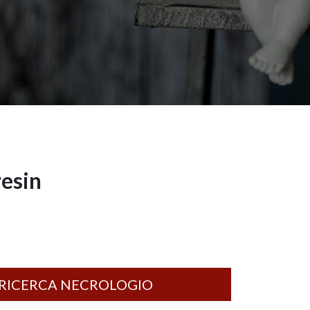
resin
RICERCA NECROLOGIO