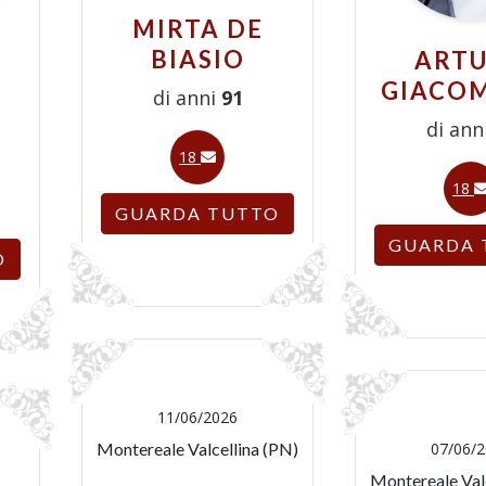
MIRTA DE
BIASIO
ART
GIACO
di anni
91
di ann
18
18
GUARDA TUTTO
GUARDA 
O
11/06/2026
07/06/
Montereale Valcellina (PN)
Montereale Val