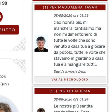
i
90
(1) PER
MADDALENA TAVAN
08/08/2026 ore 01:29
ciao nonna bis, mi
mancherai tantissimo ma
TUTTO
non mi dimenticherò di
tutte le volte che sono
venuto a casa tua a giocare
da piccolo, tutte le volte che
stavamo in giardino a casa
tua e a mangiare tutti...
Davide Ismaele Dean
2026
VAI AL NECROLOGIO
 (PN)
(15) PER
LUCIA BRAN
08/08/2026 ore 01:24
Le nostre più sentite
condoglianze, Sara,