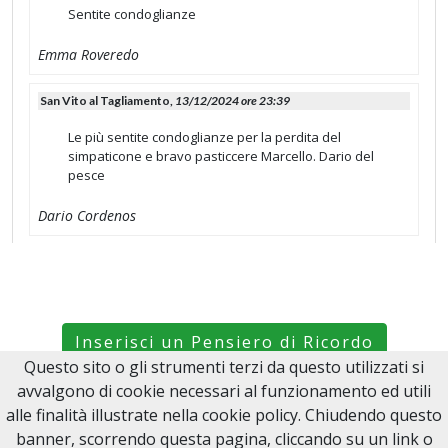
Sentite condoglianze
Emma Roveredo
San Vito al Tagliamento,
13/12/2024 ore 23:39
Le più sentite condoglianze per la perdita del
simpaticone e bravo pasticcere Marcello. Dario del
pesce
Dario Cordenos
Olanda,
13/12/2024 ore 13:02
Sincere condoglianze, mancanza grande,Un abbracio
da lontano.cugina Gianfranca Perin (olanda)
Inserisci un Pensiero di Ricordo
G .Perin
Questo sito o gli strumenti terzi da questo utilizzati si
avvalgono di cookie necessari al funzionamento ed utili
Ricordami le Ricorrenze
Vajont ,
12/12/2024 ore 23:02
alle finalità illustrate nella cookie policy. Chiudendo questo
banner, scorrendo questa pagina, cliccando su un link o
Le mie più sentite condoglianze un abbraccio a tutti