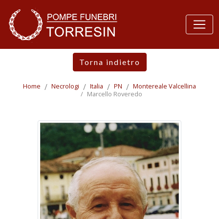
Torna indietro
Home
Necrologi
Italia
PN
Montereale Valcellina
Marcello Roveredo