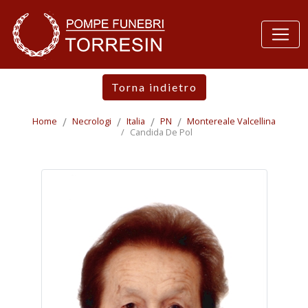
Torna indietro
Home
Necrologi
Italia
PN
Montereale Valcellina
Candida De Pol