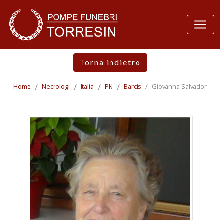
Torna indietro
Home
Necrologi
Italia
PN
Barcis
Giovanna Salvador