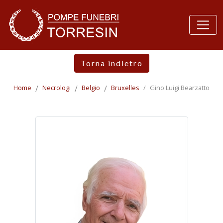
Torna indietro
Home
Necrologi
Belgio
Bruxelles
Gino Luigi Bearzatto